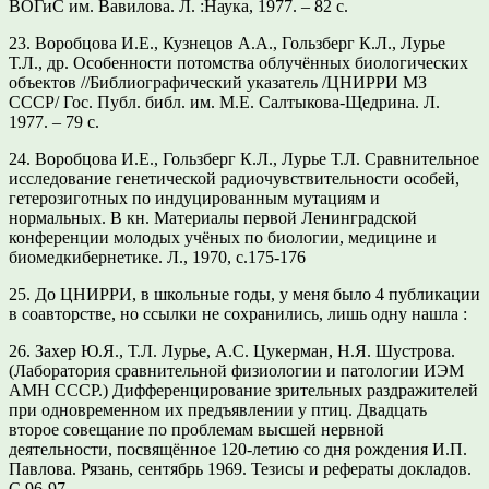
ВОГиС им. Вавилова. Л. :Наука, 1977. – 82 с.
23.
Воробцова И.Е., Кузнецов А.А., Гользберг К.Л., Лурье
Т.Л., др. Особенности потомства облучённых биологических
объектов //Библиографический указатель /ЦНИРРИ МЗ
СССР/ Гос. Публ. библ. им. М.Е. Салтыкова-Щедрина. Л.
1977. – 79 с.
24.
Воробцова И.Е., Гользберг К.Л., Лурье Т.Л. Сравнительное
исследование генетической радиочувствительности особей,
гетерозиготных по индуцированным мутациям и
нормальных. В кн. Материалы первой Ленинградской
конференции молодых учёных по биологии, медицине и
биомедкибернетике. Л., 1970, с.175-176
25.
До ЦНИРРИ, в школьные годы, у меня было 4 публикации
в соавторстве, но ссылки не сохранились, лишь одну нашла :
26.
Захер Ю.Я., Т.Л. Лурье, А.С. Цукерман, Н.Я. Шустрова.
(Лаборатория сравнительной физиологии и патологии ИЭМ
АМН СССР.) Дифференцирование зрительных раздражителей
при одновременном их предъявлении у птиц. Двадцать
второе совещание по проблемам высшей нервной
деятельности, посвящённое 120-летию со дня рождения И.П.
Павлова. Рязань, сентябрь 1969. Тезисы и рефераты докладов.
С.96-97.