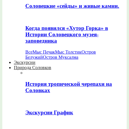
Соловецкие «сейды» и живые камни.
Когда появился «Хутор Горка» в
Истории Соловецкого музея-
заповедника
Все
Мыс Печак
Мыс Толстик
Остров
Белужий
Остров Муксалма
Экскурсии
Природа Соловков
История тропической черепахи на
Соловках
Экскурсии График