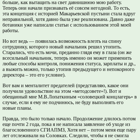
больше, как вытащить на свет давнишнюю мою работу.
Теперь они начали признавать её совсем негодной. То есть,
эта концепция с историей Макарьевской пустыни стала вдруг
неправильной, хотя давно была уже реализована. Давно даже
ботаники уже написали статьи с использованием этой моей
работы.
Но вот ведь — появилась возможность влезть на спину
сотруднику, которого новый начальник решил утопить.
Старались, что есть мочи, преданно глядя ему в глаза (он же
всесильный начальник, теперь именно он может применить
любые способы контроля, понижения статуса, зарплаты и др.,
а выжить можно, только утопив предыдущего и непокорного
директора – это его условие).
Вот вам и менталитет предателей (представляю, какое они
получили удовольствие на этом «методсовете»!). Вот и
обещанный мне М.В.Лопаткиным «соловецкий концлагерь» в
случае, если я ему не подчинюсь, не буду выполнять его
новые планы.
Правда, это было только начало. Продолжение длилось потом
еще почти 2 года, пока я не написала заявление об уходе из
благословенного СГИАПМЗ, Хотя нет – потом меня еще пару
лет отслеживали на Соловках. Следили, чтобы я не смогла