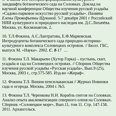
ландшафта ботанического сада на Соловках. Доклад на
научной конференции Общества изучения русской усадьбы
«Садово-парковое искусство русской усадьбы».
Памяти
Елены Прокофьевны Щукиной
. 5-7 декабря 2001 г Российский
НИИ культурного и природного наследия им. Д.С.Лихачёва.
Москва, ул. Космонавтов, 2.
10. Т.Л.Фокина, А.С.Лантратова, Е.Ф.Марковская.
Интродуценты ботанического сада природно-историко-
культурного комплекса Соловецких островов. // Бюлл. ГБС,
выпуск М. «Наука». 2002.
С
.
8
-17 …
11. Фокина Т.Л. Макарьево (Хутор Горка) – пустынь, скит,
усадьба и сад на Соловецких островах. // Сборник Общества
изучения русской усадьбы «Русская усадьба», Вып.9 (25),
Москва, 2003 г., стр.575-585. Изд-во «Жираф».
12.
Фокина Т.Л. Вишня пенсильванская // Журнал Новинки
сада и огорода. Москва, 2004 г. №5.
13.
Фокина Т.Л. Черенкова Н.Н. Корабль снегов на Соловках.
Анализ опыта акклиматизации северного оленя на Соловках.
Сборник «Соловецкое море», Вып.11, том 11. Стр. 147-158.
2011. Архангельск.