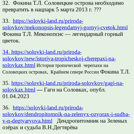
32. Фокина Т.Л. Соловецкие острова необходимо
превратить в нацпарк 5 марта 2013 г. ???
33.
https://solovki-land.ru/priroda-
solovkov/mekonopsis-legendarnyj-gornyj-cvetok.html
Фокина Т.Л. Меконопсис — легендарный горный
цветок.
34. https://solovki-land.ru/priroda-
solovkov/new/istoriya-tropicheskoj-cherepaxi-na-
solovkax.html
История тропической черепахи на
Фокина Т.Л.
Соловецких островах, Крайнем севере России
35.
https://solovki-land.ru/priroda-solovkov/gagi-na-
solovkax.html
—
Гаги на Соловках, опубл.
01.04.2023
36.
https://solovki-land.ru/priroda-
solovkov/dendropitomnik-na-zelenyx-ozyorax-i-sudba-
v-n-degtyaryova.html
Дендропитомник на Зеленых
озёрах и судьба В.Н.Дегтярёва