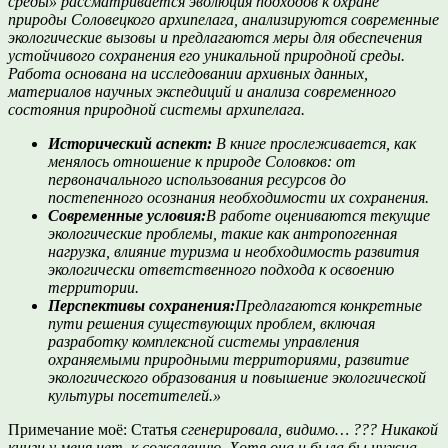
среды» рассматривается эволюция подходов к охране
природы Соловецкого архипелага, анализируются современные
экологические вызовы и предлагаются меры для обеспечения
устойчивого сохранения его уникальной природной среды.
Работа основана на исследовании архивных данных,
материалов научных экспедиций и анализа современного
состояния природной системы архипелага.
Исторический аспект:
В книге прослеживается, как
менялось отношение к природе Соловков: от
первоначального использования ресурсов до
постепенного осознания необходимости их сохранения.
Современные условия:
В работе оцениваются текущие
экологические проблемы, такие как антропогенная
нагрузка, влияние туризма и необходимость развития
экологически ответственного подхода к освоению
территории.
Перспективы сохранения:
Предлагаются конкретные
пути решения существующих проблем, включая
разработку комплексной системы управления
охраняемыми природными территориями, развитие
экологического образования и повышение экологической
культуры посетителей.»
Примечание моё: Статья
сгенерировала, видимо… ??? Никакой
книги у меня нет, к сожалению. Хотя она и была бы нужна