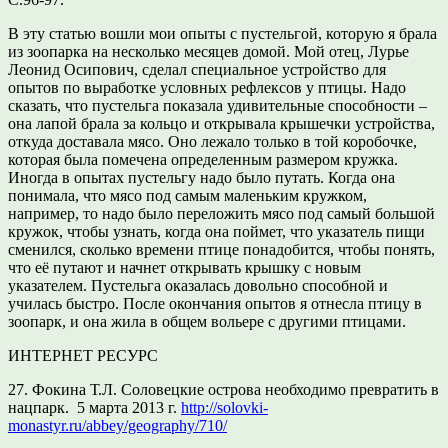
В эту статью вошли мои опыты с пустельгой, которую я брала
из зоопарка на несколько месяцев домой. Мой отец, Лурье
Леонид Осипович, сделал специальное устройство для
опытов по выработке условных рефлексов у птицы. Надо
сказать, что пустельга показала удивительные способности –
она лапой брала за кольцо и открывала крышечки устройства,
откуда доставала мясо. Оно лежало только в той коробочке,
которая была помечена определенным размером кружка.
Иногда в опытах пустельгу надо было путать. Когда она
понимала, что мясо под самым маленьким кружком,
например, то надо было переложить мясо под самый большой
кружок, чтобы узнать, когда она поймет, что указатель пищи
сменился, сколько времени птице понадобится, чтобы понять,
что её путают и начнет открывать крышку с новым
указателем. Пустельга оказалась довольно способной и
училась быстро. После окончания опытов я отнесла птицу в
зоопарк, и она жила в общем вольере с другими птицами.
ИНТЕРНЕТ РЕСУРС
27. Фокина Т.Л. Соловецкие острова необходимо превратить в
нацпарк.
5 марта 2013 г.
http://solovki-
monastyr.ru/abbey/geography/710/