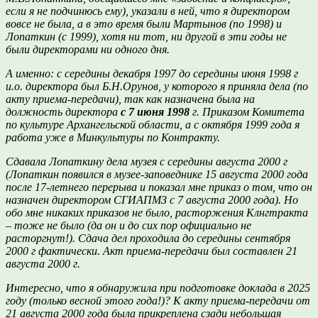
если я не подчинюсь ему), указали в ней, что я директором
вовсе не была, а в это время были Мартынов (по 1998) и
Лопаткин (с 1999), хотя ни тот, ни другой в эти годы не
были директорами ни одного дня.
А именно: с середины декабря 1997 до середины июня 1998 г
и.о. директора был Б.Н.Орунов, у которого я приняла дела (по
акту приема-передачи), так как назначена была на
должность директора
с 7 июня 1998
г. Приказом Комитета
по культуре Архангельской области, а с октября 1999 года я
работа уже в Минкультуры по Контракту.
Сдавала Лопаткину дела музея с середины августа 2000 г
(Лопаткин появился в музее-заповеднике 15 августа 2000 года
после 17-летнего перерыва и показал мне приказ о том, что он
назначен директором СГИАПМЗ с 7 августа 2000 года). Но
обо мне никаких приказов не было, расторжения Клнгтракта
– тоже не было (да он и до сих пор официально не
расторгнут!). Сдача дел проходила до середины сентября
2000 г фактически. Акт приема-передачи был составлен 21
августа 2000 г.
Интересно, что я обнаружила при подготовке доклада в 2025
году (только весной этого года!)? К акту приема-передачи от
21 августа 2000 года была прикреплена сзади небольшая