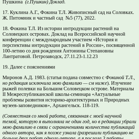
Пушкина
(г.Пушкин) Доклад.
17. Куклина А.Г., Фокина Т.Л. Живописный сад на Соловках.
Ж. Питомник и частный сад №5 (77), 2022.
18. Фокина Т.Л. Из истории интродукции растений на
Соловецких островах. Доклад на Всероссийской научной
конференции с международным участием «История и
перспективы интродукции растений в России», посвященной
100-летию со дня рождения Антонины Степановны
Лантратовой. Петрозаводск, 27.11.23-1.12.23
19.
Далее с пояснениями
Миронов А.Д. 1983. (статья подана совместно с
Фокиной Т.Л.,
но редакция исключила мою фамилию — см ниже
). Изучение
рыжей полевки на Большом Соловецком ост­рове. Материалы
II Межреспубликанской школы-семинара «Актуальные
проблемы развития историко-архитектурных и Природных
музеев-заповедников», Архангельск. 118-119.
(Совместная со мной работа, связанная с моей научной
темой, которую я выполняла не один год, но в редакции убрали
мою фамилию в связи с ограничениями количества публикаций
одного автора, как я позже узнала (разрешили публикацию не
больше двух работ одного автора, а я послала 3 работы,