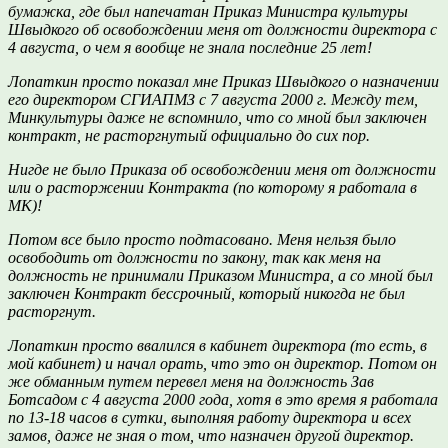
бумажка, где был напечатан Приказ Министра культуры
Швыдкого об освобождении меня от должности директора с
4 августа, о чем я вообще не знала последние 25 лет!
Лопаткин просто показал мне Приказ Швыдкого о назначении
его директором СГИАПМЗ с 7 августа 2000 г. Между тем,
Минкультуры даже не вспомнило, что со мной был заключен
контракт, не расторгнутый официально до сих пор.
Нигде не было Приказа об освобождении меня от должности
или о расторжении Контракта (по которому я работала в
МК)!
Потом все было просто подтасовано. Меня нельзя было
освободить от должности по закону, так как меня на
должность не принимали Приказом Министра, а со мной был
заключен Контракт бессрочный, который никогда не был
расторгнут.
Лопаткин просто ввалился в кабинет директора (то есть, в
мой кабинет) и начал орать, что это он директор. Потом он
же обманным путем перевел меня на должность Зав
Ботсадом с 4 августа 2000 года, хотя в это время я работала
по 13-18 часов в сутки, выполняя работу директора и всех
замов, даже не зная о том, что назначен другой директор.