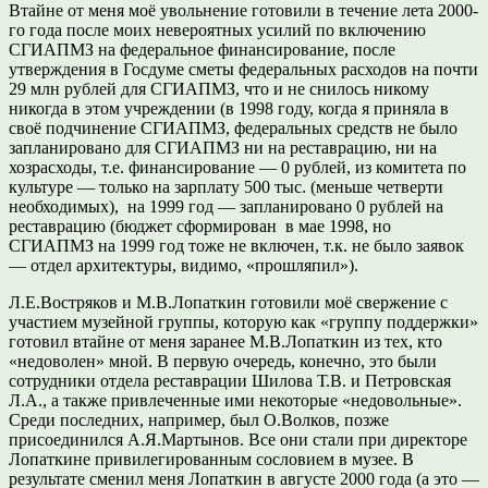
Втайне от меня моё увольнение готовили в течение лета 2000-
го года после моих невероятных усилий по включению
СГИАПМЗ на федеральное финансирование, после
утверждения в Госдуме сметы федеральных расходов на почти
29 млн рублей для СГИАПМЗ, что и не снилось никому
никогда в этом учреждении (в 1998 году, когда я приняла в
своё подчинение СГИАПМЗ, федеральных средств не было
запланировано для СГИАПМЗ ни на реставрацию, ни на
хозрасходы, т.е. финансирование — 0 рублей, из комитета по
культуре — только на зарплату 500 тыс. (меньше четверти
необходимых), на 1999 год — запланировано 0 рублей на
реставрацию (бюджет сформирован в мае 1998, но
СГИАПМЗ на 1999 год тоже не включен, т.к. не было заявок
— отдел архитектуры, видимо, «прошляпил»).
Л.Е.Востряков и М.В.Лопаткин готовили моё свержение с
участием музейной группы, которую как «группу поддержки»
готовил втайне от меня заранее М.В.Лопаткин из тех, кто
«недоволен» мной. В первую очередь, конечно, это были
сотрудники отдела реставрации Шилова Т.В. и Петровская
Л.А., а также привлеченные ими некоторые «недовольные».
Среди последних, например, был О.Волков, позже
присоединился А.Я.Мартынов. Все они стали при директоре
Лопаткине привилегированным сословием в музее. В
результате сменил меня Лопаткин в августе 2000 года (а это —