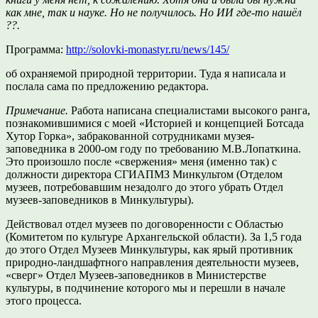
как мне, так и науке. Но не получилось. Но ИИ где-то нашёл
??.
Программа:
http://solovki-monastyr.ru/news/145/
об охраняемой природной территории. Туда я написала и
послала сама по предложению редактора.
Примечание.
Работа написана специалистами высокого ранга,
познакомившимися с моей «Историей и концепцией Ботсада
Хутор Горка», забракованной сотрудниками музея-
заповедника в 2000-ом году по требованию М.В.Лопаткина.
Это произошло после «свержения» меня (именно так) с
должности директора СГИАПМЗ Минкультом (Отделом
музеев, потребовавшим незадолго до этого убрать Отдел
музеев-заповедников в Минкультуры).
Действовал отдел музеев по договоренности с Областью
(Комитетом по культуре Архангельской области). За 1,5 года
до этого Отдел Музеев Минкультуры, как ярый противник
природно-ландшафтного направления деятельности музеев,
«сверг» Отдел Музеев-заповедников в Министерстве
культуры, в подчинение которого мы и перешли в начале
этого процесса.