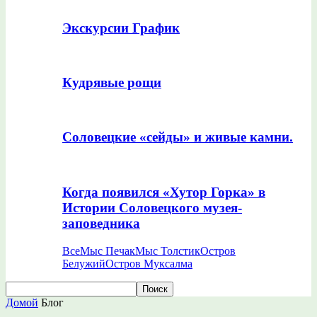
Экскурсии График
Кудрявые рощи
Соловецкие «сейды» и живые камни.
Когда появился «Хутор Горка» в
Истории Соловецкого музея-
заповедника
Все
Мыс Печак
Мыс Толстик
Остров
Белужий
Остров Муксалма
Домой
Блог