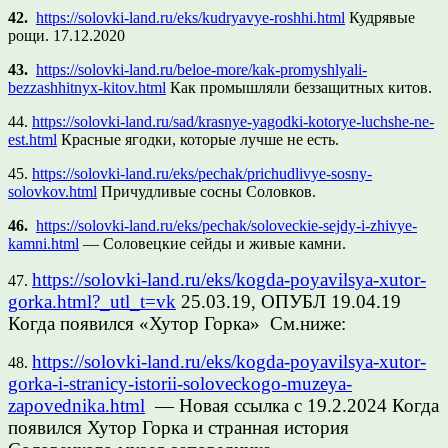
42.
https://solovki-land.ru/eks/kudryavye-roshhi.html
Кудрявые
рощи. 17.12.2020
43.
https://solovki-land.ru/beloe-more/kak-promyshlyali-
bezzashhitnyx-kitov.html
Как промышляли беззащитных китов.
44.
https://solovki-land.ru/sad/krasnye-yagodki-kotorye-luchshe-ne-
est.html
Красные ягодки, которые лучше не есть.
45.
https://solovki-land.ru/eks/pechak/prichudlivye-sosny-
solovkov.html
Причудливые сосны Соловков.
46.
https://solovki-land.ru/eks/pechak/soloveckie-sejdy-i-zhivye-
kamni.html
— Соловецкие сейды и живые камни.
https://solovki-land.ru/eks/kogda-poyavilsya-xutor-
47.
gorka.html?_utl_t=vk
25.03.19, ОПУБЛ 19.04.19
Когда появился «Хутор Горка» См.ниже:
https://solovki-land.ru/eks/kogda-poyavilsya-xutor-
48.
gorka-i-stranicy-istorii-soloveckogo-muzeya-
zapovednika.html
— Новая ссылка с 19.2.2024 Когда
появился Хутор Горка и странная история