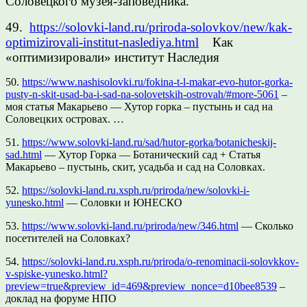
Соловецкого музея-заповедника.
49.
https://solovki-land.ru/priroda-solovkov/new/kak-
optimizirovali-institut-naslediya.html
Как
«оптимизировали» институт Наследия
50.
https://www.nashisolovki.ru/fokina-t-l-makar-evo-hutor-gorka-
pusty-n-skit-usad-ba-i-sad-na-solovetskih-ostrovah/#more-5061
–
моя статья Макарьево — Хутор горка – пустынь и сад на
Соловецких островах. …
51.
https://www.solovki-land.ru/sad/hutor-gorka/botanicheskij-
sad.html
— Хутор Горка — Ботанический сад + Статья
Макарьево – пустынь, скит, усадьба и сад на Соловках.
52.
https://solovki-land.ru.xsph.ru/priroda/new/solovki-i-
yunesko.html
— Соловки и ЮНЕСКО
53.
https://www.solovki-land.ru/priroda/new/346.html
— Сколько
посетителей на Соловках?
54.
https://solovki-land.ru.xsph.ru/priroda/o-renominacii-solovkkov-
v-spiske-yunesko.html?
preview=true&preview_id=469&preview_nonce=d10bee8539
–
доклад на форуме НПО