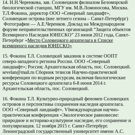
14.
Н.Н.Черенкова, зав. Соловецким филиалом Беломорской
биологической станции, МГУ им. М.В.Ломоносова, Москва.
Т.Л.Фокина, директор ООО «Северный ландшафт»,
Соловецкие острова (вне летнего сезона – Санкт-Петербург)
Фотографии — А.Е.Черенков. Доклад на Международном
форуме неправительственных организаций “Защита объектов
Всемирного Наследия ЮНЕСКО” 23 июня 2012 года, Санкт-
Петербург «
Место Соловецкого архипелага в Списке
всемирного наследия ЮНЕСКО»
15. Фокина Т.Л. Соловецкий заказник в системе ООПТ
северо-западного региона России. ООО «Северный
ландшафт»; Россия; Архангельская область, пос. Соловецкий.
sevelan@mail.ru Сборник тезисов Научно-практической
конференции по водным ресурсам, включая биологические
ресурсы Соловецкого архипелага 6-8 июня 2014 г.
Архангельская область, пос. Соловецкий.
16. Фокина Т.Л. Культурно-природный феномен Соловецких
островов и перспективы сохранения наследия архипелага.
ООО «Северный ландшафт». VIмеждународная научно-
практическая конференция «Экологическое равновесие:
природное и историко-культурное наследие, его сохранение и
популяризация. 12 ноября 2015 г. Санкт-Петербург.
Ленинградский государственный университет имени А.С.