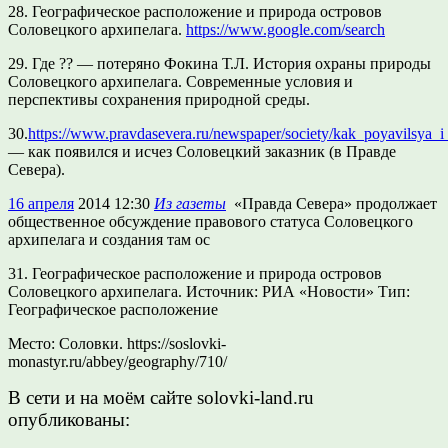
28. Географическое расположение и природа островов
Соловецкого архипелага.
https://www.google.com/search
29. Где ?? — потеряно Фокина Т.Л. История охраны природы
Соловецкого архипелага. Современные условия и
перспективы сохранения природной среды.
30.
https://www.pravdasevera.ru/newspaper/society/kak_poyavilsya_i
— как появился и исчез Соловецкий заказник (в Правде
Севера).
16
апреля
2014 12:30
Из газеты
«Правда Севера» продолжает
общественное обсуждение правового статуса Соловецкого
архипелага и создания там ос
31. Географическое расположение и природа островов
Соловецкого архипелага. Источник: РИА «Новости» Тип:
Географическое расположение
Место: Соловки. https://soslovki-
monastyr.ru/abbey/geography/710/
В сети и на моём сайте solovki-land.ru
опубликованы: