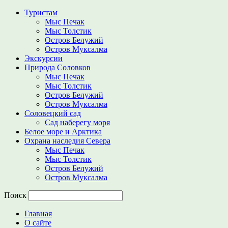
Туристам
Мыс Печак
Мыс Толстик
Остров Белужий
Остров Муксалма
Экскурсии
Природа Соловков
Мыс Печак
Мыс Толстик
Остров Белужий
Остров Муксалма
Соловецкий сад
Сад наберегу моря
Белое море и Арктика
Охрана наследия Севера
Мыс Печак
Мыс Толстик
Остров Белужий
Остров Муксалма
Поиск
Главная
О сайте