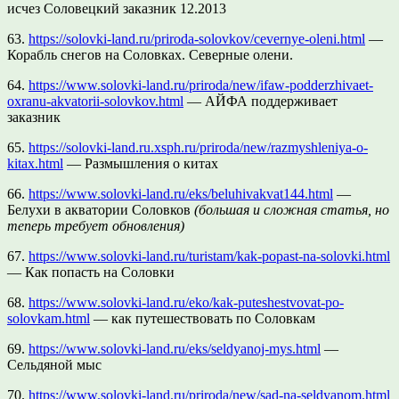
исчез Соловецкий заказник 12.2013
63.
https://solovki-land.ru/priroda-solovkov/cevernye-oleni.html
—
Корабль снегов на Соловках. Северные олени.
64.
https://www.solovki-land.ru/priroda/new/ifaw-podderzhivaet-
oxranu-akvatorii-solovkov.html
— АЙФА поддерживает
заказник
65.
https://solovki-land.ru.xsph.ru/priroda/new/razmyshleniya-o-
kitax.html
— Размышления о китах
66.
https://www.solovki-land.ru/eks/beluhivakvat144.html
—
Белухи в акватории Соловков
(большая и сложная статья, но
теперь требует обновления)
67.
https://www.solovki-land.ru/turistam/kak-popast-na-solovki.html
— Как попасть на Соловки
68.
https://www.solovki-land.ru/eko/kak-puteshestvovat-po-
solovkam.html
— как путешествовать по Соловкам
69.
https://www.solovki-land.ru/eks/seldyanoj-mys.html
—
Сельдяной мыс
70.
https://www.solovki-land.ru/priroda/new/sad-na-seldyanom.html