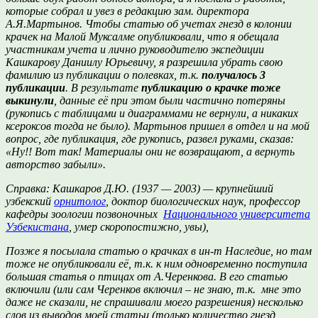
которые собрал и увез в редакцию зам. директора
А.Я.Мартынов. Чтобы статью об учетах гнезд в колонии
крачек на Малой Муксалме опубликовали, что я обещала
участникам учета и лично руководителю экспедиции
Кашкарову Даниилу Юрьевичу, я разрешила убрать свою
фамилию из публикации о полевках, т.к.
получалось 3
публикации
. В результате
публикацию о крачке тоже
выкинули
, данные её при этом были частично потеряны
(рукопись с таблицами и диаграммами не вернули, а никаких
ксероксов тогда не было). Мартынов пришел в отдел и на мой
вопрос, где публикация, где рукопись, развел руками, сказав:
«Ну!! Вот так! Материалы они не возвращают, а вернуть
авторство забыли».
Справка: Кашкаров Д.Ю. (1937 — 2003) — крупнейший
узбекский
орнитолог
, доктор биологических наук, профессор
кафедры зоологии позвоночных
Национального университета
Узбекистана
, умер скоропостижно, увы
),
Позже я посылала статью о крачках в ин-т Наследие, но там
тоже не опубликовали её, т.к. к ним одновременно поступила
большая статья о птицах от А.Черенкова. В его статью
включили (или сам Черенков включил – не знаю, т.к. мне это
даже не сказали, не спрашивали моего разрешения) несколько
слов из выводов моей статьи (только количество гнезд