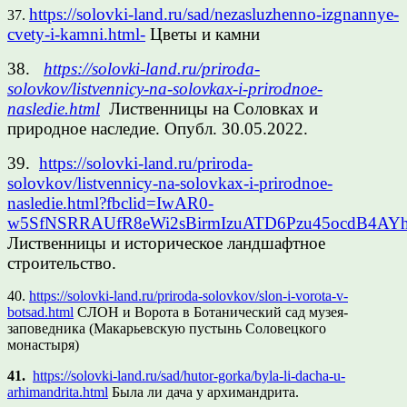
https://solovki-land.ru/sad/nezasluzhenno-izgnannye-
37.
cvety-i-kamni.html-
Цветы и камни
38.
https://solovki-land.ru/priroda-
solovkov/listvennicy-na-solovkax-i-prirodnoe-
nasledie.html
Лиственницы на Соловках и
природное наследие. Опубл. 30.05.2022.
39.
https://solovki-land.ru/priroda-
solovkov/listvennicy-na-solovkax-i-prirodnoe-
nasledie.html?fbclid=IwAR0-
w5SfNSRRAUfR8eWi2sBirmIzuATD6Pzu45ocdB4AY
Лиственницы и историческое ландшафтное
строительство.
40.
https://solovki-land.ru/priroda-solovkov/slon-i-vorota-v-
botsad.html
СЛОН и Ворота в Ботанический сад музея-
заповедника (Макарьевскую пустынь Соловецкого
монастыря)
41.
https://solovki-land.ru/sad/hutor-gorka/byla-li-dacha-u-
arhimandrita.html
Была ли дача у архимандрита.