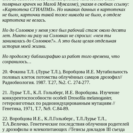
полярных крачек на Малой Муксалме), указав в скобках ссылку:
«Картотека СГИАПМЗ». Но никаких данных в картотеках
не было, карточки такой тоже никогда не было, в отделе
картотека не велась.
Но до Соловков у меня уже был рабочий стаж около десяти
лет. Никто ни разу на Соловках не спросил: «чем ты
занималась до Соловков?». А это была целая отдельная
история моей жизни.
Но продолжу библиографию из работ того времени, что
сохранилось…
20. Фокина Т.Л. (Лурье Т.Л.), Воробцова И.Е. Мутабильность
половых клеток потомства облучённых самцов дрозофил//
Радиобиология. 1987. Т.27, №2. С. 274-277.
21.
Лурье Т.Л., К.Л. Гользберг, И.Е. Воробцова. Изучение
конкурентоспособности особей Drosofila mеlanogaster,
гетерозиготных по радиоиндуцированным мутациям //
Генетика, 1971, Т.7, №9. С.84-89.
22.
Воробцова И.Е., К.Л.Гользберг., Т.Л.Лурье Т.Л.,
Т.А.Величко. Генетические последствия облучения родителей
у дрозофилы и млекопитающих //Тезисы докладов III съезда