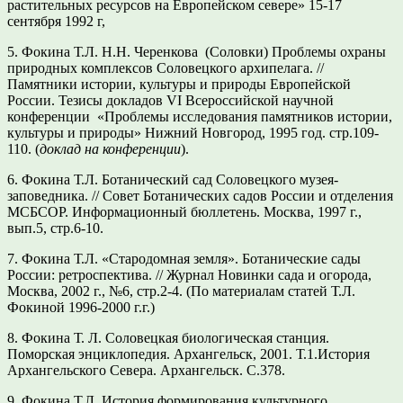
растительных ресурсов на Европейском севере» 15-17
сентября 1992 г,
5. Фокина Т.Л. Н.Н. Черенкова (Соловки) Проблемы охраны
природных комплексов Соловецкого архипелага. //
Памятники истории, культуры и природы Европейской
России. Тезисы докладов VI Всероссийской научной
конференции «Проблемы исследования памятников истории,
культуры и природы» Нижний Новгород, 1995 год. стр.109-
110. (
доклад на конференции
).
6. Фокина Т.Л. Ботанический сад Соловецкого музея-
заповедника. // Совет Ботанических садов России и отделения
МСБСОР. Информационный бюллетень. Москва, 1997 г.,
вып.5, стр.6-10.
7. Фокина Т.Л. «Стародомная земля». Ботанические сады
России: ретроспектива. // Журнал Новинки сада и огорода,
Москва, 2002 г., №6, стр.2-4. (По материалам статей Т.Л.
Фокиной 1996-2000 г.г.)
8.
Фокина Т. Л. Соловецкая биологическая станция.
Поморская энциклопедия. Архангельск, 2001. Т.1.История
Архангельского Севера. Архангельск. С.378.
9.
Фокина Т.Л. История формирования культурного