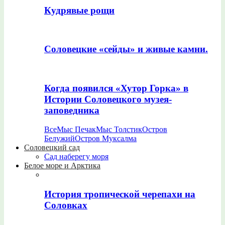
Кудрявые рощи
Соловецкие «сейды» и живые камни.
Когда появился «Хутор Горка» в
Истории Соловецкого музея-
заповедника
Все
Мыс Печак
Мыс Толстик
Остров
Белужий
Остров Муксалма
Соловецкий сад
Сад наберегу моря
Белое море и Арктика
История тропической черепахи на
Соловках