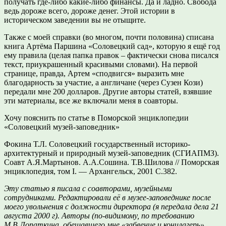
получать где-либо какие-либо финансы. Да и ладно. Свобода
ведь дороже всего, дороже денег. Этой истории в
историческом заведении вы не отыщите.
Также с моей справки (во многом, почти половина) списана
книга Артёма Паршина «Соловецкий сад», которую я ещё год
ему правила (целая папка правок – фактически снова писался
текст, приукрашенный красивыми словами). На первой
странице, правда, Артем «сподвигся» выразить мне
благодарность за участие, а англичане (через Сузен Кози)
передали мне 200 долларов. Другие авторы статей, взявшие
эти материалы, все же включали меня в соавторы.
Хочу пояснить по статье в Поморской энциклопедии
«Соловецкий музей-заповедник»
Фокина Т.Л. Соловецкий государственный историко-
архитектурный и природный музей-заповедник (СГИАПМЗ).
Соавт А.Я.Мартынов. А.А.Сошина. Т.В.Шилова // Поморская
энциклопедия, том I. — Архангельск, 2001 С.382.
Эту статью я писала с соавторами, музейными
сотрудниками. Редактировали её в музее-заповеднике после
моего увольнения с должности директора (я передала дела 21
августа 2000 г). Авторы (по-видимому, по требованию
М.В.Лопаткина, обещавшего мне «забвение и концлагерь»,