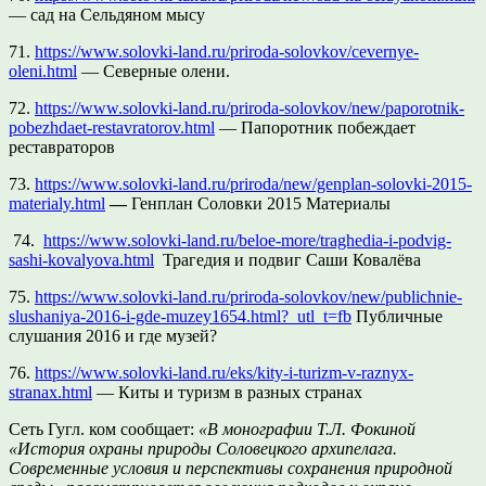
— сад на Сельдяном мысу
71.
https://www.solovki-land.ru/priroda-solovkov/cevernye-
oleni.html
— Северные олени.
72.
https://www.solovki-land.ru/priroda-solovkov/new/paporotnik-
pobezhdaet-restavratorov.html
— Папоротник побеждает
реставраторов
73.
https://www.solovki-land.ru/priroda/new/genplan-solovki-2015-
materialy.html
—
Генплан Соловки 2015 Материалы
74.
https://www.solovki-land.ru/beloe-more/traghedia-i-podvig-
sashi-kovalyova.html
Трагедия и подвиг Саши Ковалёва
75.
https://www.solovki-land.ru/priroda-solovkov/new/publichnie-
slushaniya-2016-i-gde-muzey1654.html?_utl_t=fb
Публичные
слушания 2016 и где музей?
76.
https://www.solovki-land.ru/eks/kity-i-turizm-v-raznyx-
stranax.html
— Киты и туризм в разных странах
Сеть Гугл. ком сообщает:
«
В монографии Т.Л. Фокиной
«История охраны природы Соловецкого архипелага.
Современные условия и перспективы сохранения природной