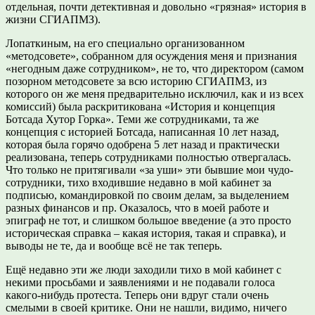
отдельная, почти детективная и довольно «грязная» история в
жизни СГИАПМЗ).
Лопаткиным, на его специально организованном
«методсовете», собранном для осуждения меня и признания
«негодным даже сотрудником», не то, что директором (самом
позорном методсовете за всю историю СГИАПМЗ, из
которого он же меня предварительно исключил, как и из всех
комиссий) была раскритикована «История и концепция
Ботсада Хутор Горка». Теми же сотрудниками, та же
концепция с историей Ботсада, написанная 10 лет назад,
которая была горячо одобрена 5 лет назад и практически
реализована, теперь сотрудниками полностью отвергалась.
Что только не притягивали «за уши» эти бывшие мои чудо-
сотрудники, тихо входившие недавно в мой кабинет за
подписью, командировкой по своим делам, за выделением
разных финансов и пр. Оказалось, что в моей работе и
эпиграф не тот, и слишком большое введение (а это просто
историческая справка – какая история, такая и справка), и
выводы не те, да и вообще всё не так теперь.
Ещё недавно эти же люди заходили тихо в мой кабинет с
некими просьбами и заявлениями и не подавали голоса
какого-нибудь протеста. Теперь они вдруг стали очень
смелыми в своей критике. Они не нашли, видимо, ничего