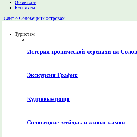
Об авторе
Контакты
Сайт о Соловецких островах
Туристам
История тропической черепахи на Соло
Экскурсии График
Кудрявые рощи
Соловецкие «сейды» и живые камни.