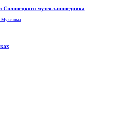
и Соловецкого музея-заповедника
 Муксалма
вках