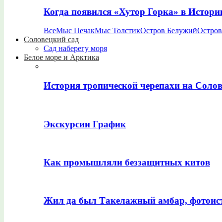
Когда появился «Хутор Горка» в Истори
Все
Мыс Печак
Мыс Толстик
Остров Белужий
Остров
Соловецкий сад
Сад наберегу моря
Белое море и Арктика
История тропической черепахи на Соло
Экскурсии График
Как промышляли беззащитных китов
Жил да был Такелажный амбар, фотоис