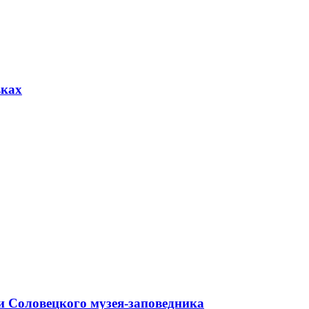
вках
и Соловецкого музея-заповедника