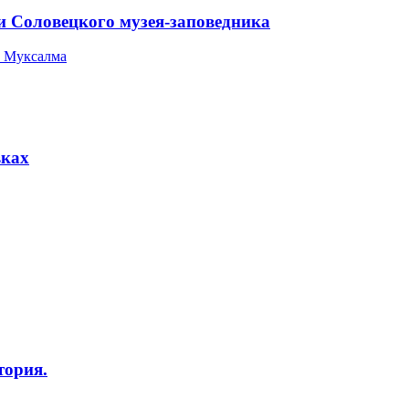
и Соловецкого музея-заповедника
 Муксалма
вках
тория.