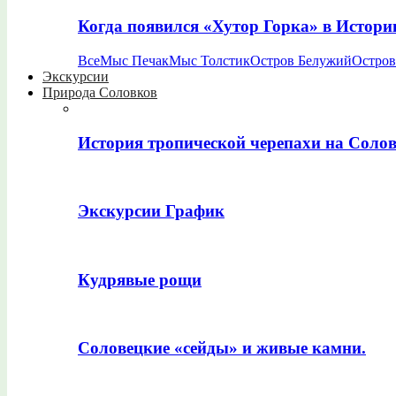
Когда появился «Хутор Горка» в Истори
Все
Мыс Печак
Мыс Толстик
Остров Белужий
Остров
Экскурсии
Природа Соловков
История тропической черепахи на Соло
Экскурсии График
Кудрявые рощи
Соловецкие «сейды» и живые камни.