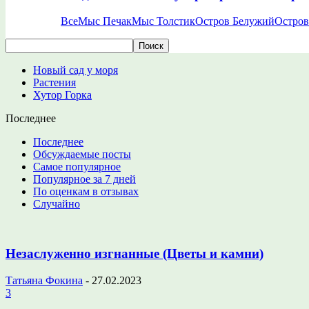
Все
Мыс Печак
Мыс Толстик
Остров Белужий
Остров
Новый сад у моря
Растения
Хутор Горка
Последнее
Последнее
Обсуждаемые посты
Самое популярное
Популярное за 7 дней
По оценкам в отзывах
Случайно
Незаслуженно изгнанные (Цветы и камни)
Татьяна Фокина
-
27.02.2023
3