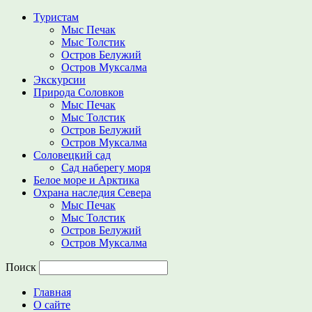
Туристам
Мыс Печак
Мыс Толстик
Остров Белужий
Остров Муксалма
Экскурсии
Природа Соловков
Мыс Печак
Мыс Толстик
Остров Белужий
Остров Муксалма
Соловецкий сад
Сад наберегу моря
Белое море и Арктика
Охрана наследия Севера
Мыс Печак
Мыс Толстик
Остров Белужий
Остров Муксалма
Поиск
Главная
О сайте