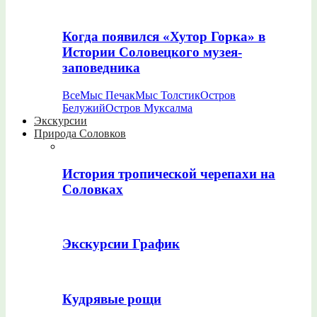
Когда появился «Хутор Горка» в
Истории Соловецкого музея-
заповедника
Все
Мыс Печак
Мыс Толстик
Остров
Белужий
Остров Муксалма
Экскурсии
Природа Соловков
История тропической черепахи на
Соловках
Экскурсии График
Кудрявые рощи