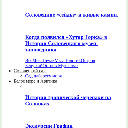
Соловецкие «сейды» и живые камни.
Когда появился «Хутор Горка» в
Истории Соловецкого музея-
заповедника
Все
Мыс Печак
Мыс Толстик
Остров
Белужий
Остров Муксалма
Соловецкий сад
Сад наберегу моря
Белое море и Арктика
История тропической черепахи на
Соловках
Экскурсии График