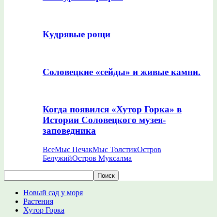
Кудрявые рощи
Соловецкие «сейды» и живые камни.
Когда появился «Хутор Горка» в
Истории Соловецкого музея-
заповедника
Все
Мыс Печак
Мыс Толстик
Остров
Белужий
Остров Муксалма
Новый сад у моря
Растения
Хутор Горка