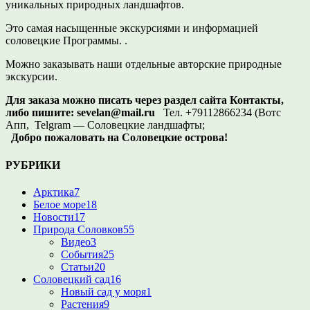
уникальных природных ландшафтов.
Это самая насыщенные экскурсиями и информацией
соловецкие Программы. .
Можно заказывать наши отдельные авторские природные
экскурсии.
Для заказа можно писать через раздел сайта Контакты,
либо пишите:
sevelan@mail.ru
Тел. +79112866234 (Вотс
Апп, Telgram — Соловецкие ландшафты;
Добро пожаловать на Соловецкие острова!
РУБРИКИ
Арктика
7
Белое море
18
Новости
17
Природа Соловков
55
Видео
3
События
25
Статьи
20
Соловецкий сад
16
Новый сад у моря
1
Растения
9