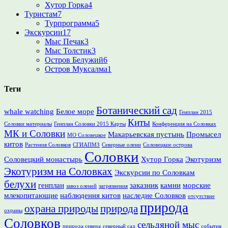
Хутор Горка
4
Туристам
7
Турпрограмма
5
Экскурсии
17
Мыс Печак
3
Мыс Толстик
3
Остров Белужий
6
Остров Муксалма
1
Теги
Ботанический сад
whale watching
Белое море
Генплан 2015
Киты
Соловки материалы
Генплан Соловки 2015 Карты
Конференция на Соловках
МК и Соловки
Макарьевская пустынь
Промысел
МО Соловецкое
китов
Растения Соловков
СГИАПМЗ
Северные олени
Соловецкие острова
Соловки
Соловецкий монастырь
Хутор Горка
Экотуризм
Экотуризм на Соловках
Экскурсии по Соловкам
белухи
генплан
заказник
камни
морские
завоз оленей
загрязнения
млекопитающие
наблюдения китов
наследие Соловков
отсутствие
природа
охрана природы
природа
охраны
Соловков
сельдяной мыс
природа севера
северный сад
события