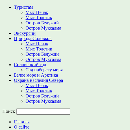
Туристам
Мыс Печак
Мыс Толстик
Остров Белужий
Остров Муксалма
Экскурсии
Природа Соловков
Мыс Печак
Мыс Толстик
Остров Белужий
Остров Муксалма
Соловецкий сад
Сад наберегу моря
Белое море и Арктика
Охрана наследия Севера
Мыс Печак
Мыс Толстик
Остров Белужий
Остров Муксалма
Поиск
Главная
О сайте