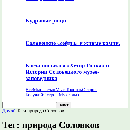
Кудрявые рощи
Соловецкие «сейды» и живые камни.
Когда появился «Хутор Горка» в
Истории Соловецкого музея-
заповедника
Все
Мыс Печак
Мыс Толстик
Остров
Белужий
Остров Муксалма
Домой
Теги
природа Соловков
Тег: природа Соловков