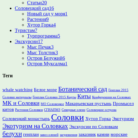
Статьи
20
Соловецкий сад
16
Новый сад у моря
1
Растения
9
Хутор Горка
4
Туристам
7
Турпрограмма
5
Экскурсии
17
Мыс Печак
3
Мыс Толстик
3
Остров Белужий
6
Остров Муксалма
1
Теги
Ботанический сад
whale watching
Белое море
Генплан 2015
Киты
Соловки материалы
Генплан Соловки 2015 Карты
Конференция на Соловках
МК и Соловки
Макарьевская пустынь
Промысел
МО Соловецкое
китов
Растения Соловков
СГИАПМЗ
Северные олени
Соловецкие острова
Соловки
Соловецкий монастырь
Хутор Горка
Экотуризм
Экотуризм на Соловках
Экскурсии по Соловкам
белухи
генплан
заказник
камни
морские
завоз оленей
загрязнения