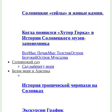
Соловецкие «сейды» и живые камни.
Когда появился «Хутор Горка» в
Истории Соловецкого музея-
заповедника
Все
Мыс Печак
Мыс Толстик
Остров
Белужий
Остров Муксалма
Соловецкий сад
Сад наберегу моря
Белое море и Арктика
История тропической черепахи на
Соловках
Экскурсии График