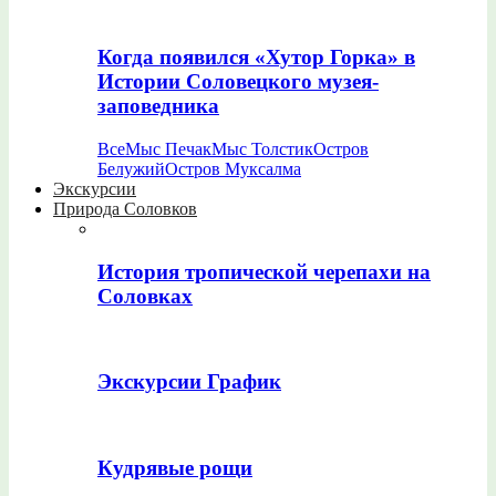
Когда появился «Хутор Горка» в
Истории Соловецкого музея-
заповедника
Все
Мыс Печак
Мыс Толстик
Остров
Белужий
Остров Муксалма
Экскурсии
Природа Соловков
История тропической черепахи на
Соловках
Экскурсии График
Кудрявые рощи