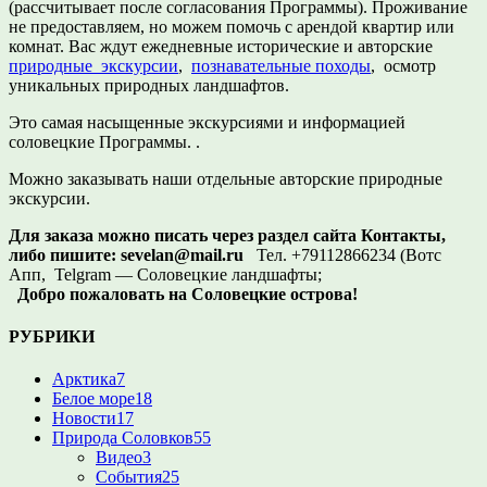
(рассчитывает после согласования Программы). Проживание
не предоставляем, но можем помочь с арендой квартир или
комнат. Вас ждут ежедневные исторические и авторские
природные экскурсии
,
познавательные походы
, осмотр
уникальных природных ландшафтов.
Это самая насыщенные экскурсиями и информацией
соловецкие Программы. .
Можно заказывать наши отдельные авторские природные
экскурсии.
Для заказа можно писать через раздел сайта Контакты,
либо пишите:
sevelan@mail.ru
Тел. +79112866234 (Вотс
Апп, Telgram — Соловецкие ландшафты;
Добро пожаловать на Соловецкие острова!
РУБРИКИ
Арктика
7
Белое море
18
Новости
17
Природа Соловков
55
Видео
3
События
25