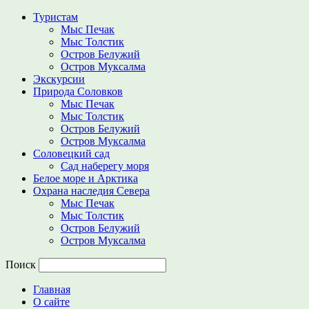
Туристам
Мыс Печак
Мыс Толстик
Остров Белужий
Остров Муксалма
Экскурсии
Природа Соловков
Мыс Печак
Мыс Толстик
Остров Белужий
Остров Муксалма
Соловецкий сад
Сад наберегу моря
Белое море и Арктика
Охрана наследия Севера
Мыс Печак
Мыс Толстик
Остров Белужий
Остров Муксалма
Поиск
Главная
О сайте