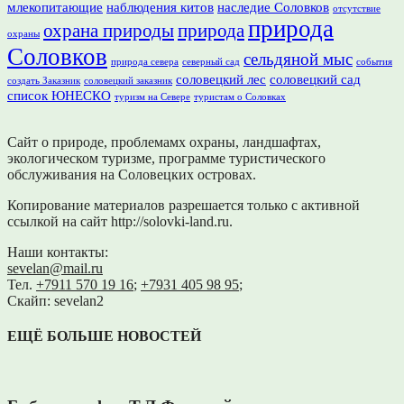
млекопитающие
наблюдения китов
наследие Соловков
отсутствие
природа
охрана природы
природа
охраны
Соловков
сельдяной мыс
природа севера
северный сад
события
соловецкий лес
соловецкий сад
создать Заказник
соловецкий заказник
список ЮНЕСКО
туризм на Севере
туристам о Соловках
Сайт о природе, проблемамх охраны, ландшафтах,
экологическом туризме, программе туристического
обслуживания на Соловецких островах.
Копирование материалов разрешается только с активной
ссылкой на сайт http://solovki-land.ru.
Наши контакты:
sevelan@mail.ru
Тел.
+7911 570 19 16
;
+7931 405 98 95
;
Скайп: sevelan2
ЕЩЁ БОЛЬШЕ НОВОСТЕЙ