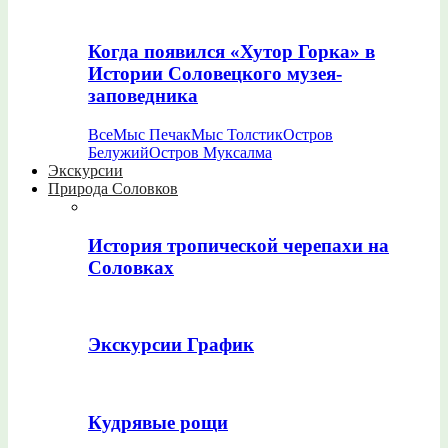
Когда появился «Хутор Горка» в
Истории Соловецкого музея-
заповедника
Все
Мыс Печак
Мыс Толстик
Остров
Белужий
Остров Муксалма
Экскурсии
Природа Соловков
История тропической черепахи на
Соловках
Экскурсии График
Кудрявые рощи