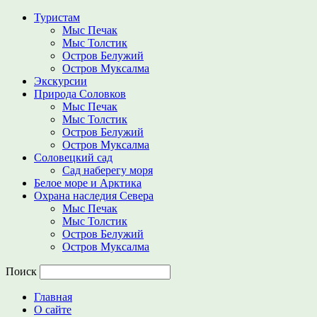
Туристам
Мыс Печак
Мыс Толстик
Остров Белужий
Остров Муксалма
Экскурсии
Природа Соловков
Мыс Печак
Мыс Толстик
Остров Белужий
Остров Муксалма
Соловецкий сад
Сад наберегу моря
Белое море и Арктика
Охрана наследия Севера
Мыс Печак
Мыс Толстик
Остров Белужий
Остров Муксалма
Поиск
Главная
О сайте