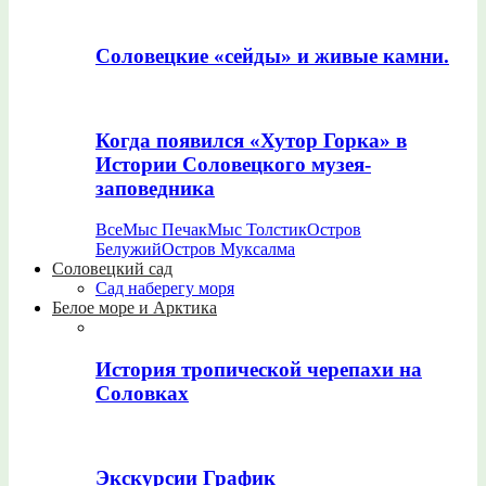
Соловецкие «сейды» и живые камни.
Когда появился «Хутор Горка» в
Истории Соловецкого музея-
заповедника
Все
Мыс Печак
Мыс Толстик
Остров
Белужий
Остров Муксалма
Соловецкий сад
Сад наберегу моря
Белое море и Арктика
История тропической черепахи на
Соловках
Экскурсии График