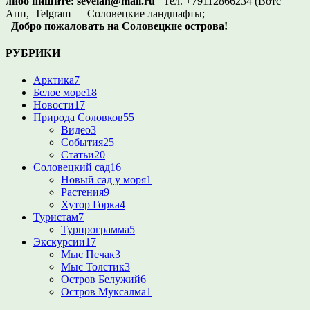
либо пишите:
sevelan@mail.ru
Тел. +79112866234 (Вотс
Апп, Telgram — Соловецкие ландшафты;
Добро пожаловать на Соловецкие острова!
РУБРИКИ
Арктика
7
Белое море
18
Новости
17
Природа Соловков
55
Видео
3
События
25
Статьи
20
Соловецкий сад
16
Новый сад у моря
1
Растения
9
Хутор Горка
4
Туристам
7
Турпрограмма
5
Экскурсии
17
Мыс Печак
3
Мыс Толстик
3
Остров Белужий
6
Остров Муксалма
1