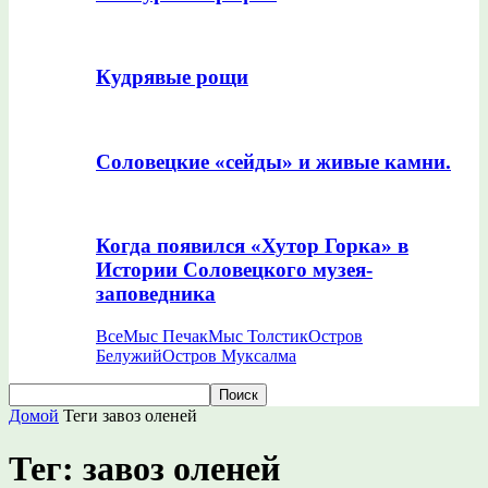
Кудрявые рощи
Соловецкие «сейды» и живые камни.
Когда появился «Хутор Горка» в
Истории Соловецкого музея-
заповедника
Все
Мыс Печак
Мыс Толстик
Остров
Белужий
Остров Муксалма
Домой
Теги
завоз оленей
Тег: завоз оленей