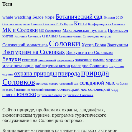
Теги
Ботанический сад
whale watching
Белое море
Генплан 2015
Киты
Соловки материалы
Генплан Соловки 2015 Карты
Конференция на Соловках
МК и Соловки
Макарьевская пустынь
Промысел
МО Соловецкое
китов
Растения Соловков
СГИАПМЗ
Северные олени
Соловецкие острова
Соловки
Соловецкий монастырь
Хутор Горка
Экотуризм
Экотуризм на Соловках
Экскурсии по Соловкам
белухи
генплан
заказник
камни
морские
завоз оленей
загрязнения
млекопитающие
наблюдения китов
наследие Соловков
отсутствие
природа
охрана природы
природа
охраны
Соловков
сельдяной мыс
природа севера
северный сад
события
соловецкий лес
соловецкий сад
создать Заказник
соловецкий заказник
список ЮНЕСКО
туризм на Севере
туристам о Соловках
Сайт о природе, проблемамх охраны, ландшафтах,
экологическом туризме, программе туристического
обслуживания на Соловецких островах.
Копирование материалов разрешается только с активной