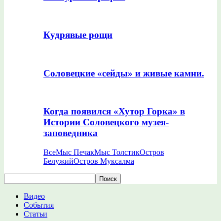
Кудрявые рощи
Соловецкие «сейды» и живые камни.
Когда появился «Хутор Горка» в
Истории Соловецкого музея-
заповедника
Все
Мыс Печак
Мыс Толстик
Остров
Белужий
Остров Муксалма
Видео
События
Статьи