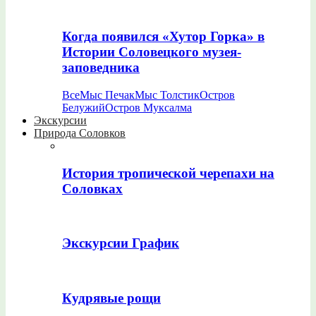
Когда появился «Хутор Горка» в
Истории Соловецкого музея-
заповедника
Все
Мыс Печак
Мыс Толстик
Остров
Белужий
Остров Муксалма
Экскурсии
Природа Соловков
История тропической черепахи на
Соловках
Экскурсии График
Кудрявые рощи