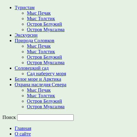
Туристам
Мыс Печак
Мыс Толстик
Остров Белужий
Остров Муксалма
Экскурсии
Природа Соловков
Мыс Печак
Мыс Толстик
Остров Белужий
Остров Муксалма
Соловецкий сад
Сад наберегу моря
Белое море и Арктика
Охрана наследия Севера
Мыс Печак
Мыс Толстик
Остров Белужий
Остров Муксалма
Поиск
Главная
О сайте