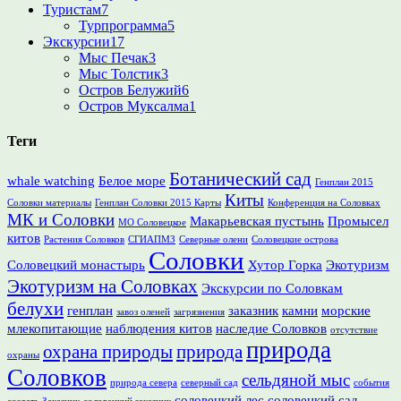
Туристам
7
Турпрограмма
5
Экскурсии
17
Мыс Печак
3
Мыс Толстик
3
Остров Белужий
6
Остров Муксалма
1
Теги
Ботанический сад
whale watching
Белое море
Генплан 2015
Киты
Соловки материалы
Генплан Соловки 2015 Карты
Конференция на Соловках
МК и Соловки
Макарьевская пустынь
Промысел
МО Соловецкое
китов
Растения Соловков
СГИАПМЗ
Северные олени
Соловецкие острова
Соловки
Соловецкий монастырь
Хутор Горка
Экотуризм
Экотуризм на Соловках
Экскурсии по Соловкам
белухи
генплан
заказник
камни
морские
завоз оленей
загрязнения
млекопитающие
наблюдения китов
наследие Соловков
отсутствие
природа
охрана природы
природа
охраны
Соловков
сельдяной мыс
природа севера
северный сад
события
соловецкий лес
соловецкий сад