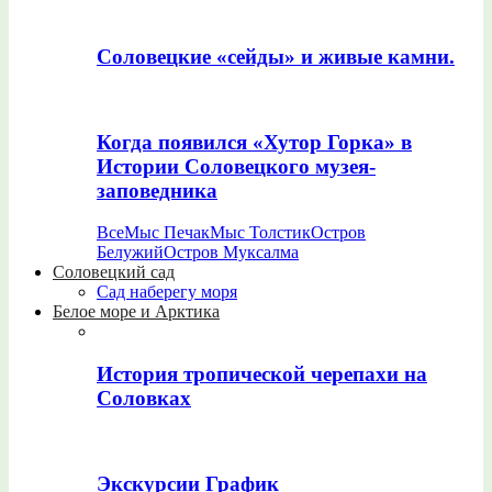
Соловецкие «сейды» и живые камни.
Когда появился «Хутор Горка» в
Истории Соловецкого музея-
заповедника
Все
Мыс Печак
Мыс Толстик
Остров
Белужий
Остров Муксалма
Соловецкий сад
Сад наберегу моря
Белое море и Арктика
История тропической черепахи на
Соловках
Экскурсии График