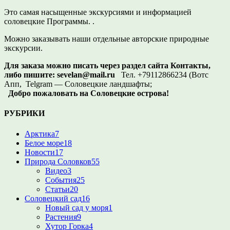
Это самая насыщенные экскурсиями и информацией
соловецкие Программы. .
Можно заказывать наши отдельные авторские природные
экскурсии.
Для заказа можно писать через раздел сайта Контакты,
либо пишите:
sevelan@mail.ru
Тел. +79112866234 (Вотс
Апп, Telgram — Соловецкие ландшафты;
Добро пожаловать на Соловецкие острова!
РУБРИКИ
Арктика
7
Белое море
18
Новости
17
Природа Соловков
55
Видео
3
События
25
Статьи
20
Соловецкий сад
16
Новый сад у моря
1
Растения
9
Хутор Горка
4