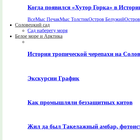
Когда появился «Хутор Горка» в Истори
Все
Мыс Печак
Мыс Толстик
Остров Белужий
Остров
Соловецкий сад
Сад наберегу моря
Белое море и Арктика
История тропической черепахи на Соло
Экскурсии График
Как промышляли беззащитных китов
Жил да был Такелажный амбар, фотоис