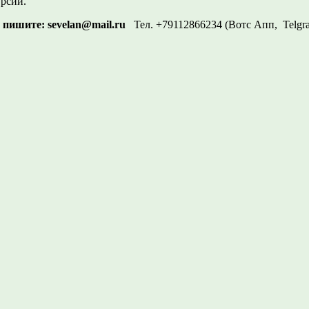
рсии.
о пишите:
sevelan@mail.ru
Тел. +79112866234 (Вотс Апп, Tel