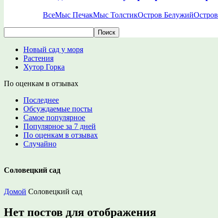
Все
Мыс Печак
Мыс Толстик
Остров Белужий
Остров
Новый сад у моря
Растения
Хутор Горка
По оценкам в отзывах
Последнее
Обсуждаемые посты
Самое популярное
Популярное за 7 дней
По оценкам в отзывах
Случайно
Соловецкий сад
Домой
Соловецкий сад
Нет постов для отображения