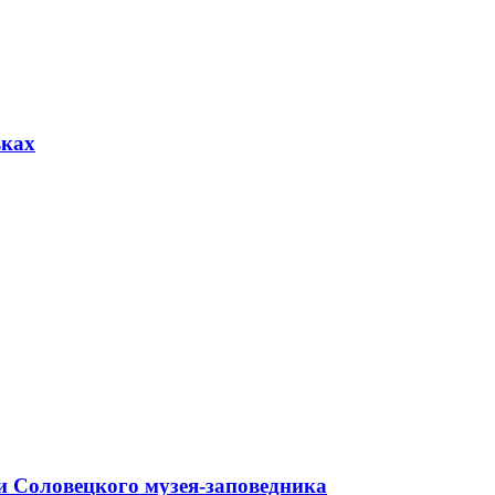
вках
и Соловецкого музея-заповедника