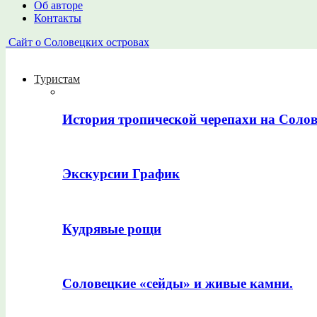
Об авторе
Контакты
Сайт о Соловецких островах
Туристам
История тропической черепахи на Соло
Экскурсии График
Кудрявые рощи
Соловецкие «сейды» и живые камни.