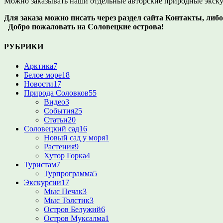
Можно заказывать наши отдельные авторские природные экску
Для заказа можно писать через раздел сайта Контакты, либ
Добро пожаловать на Соловецкие острова!
РУБРИКИ
Арктика
7
Белое море
18
Новости
17
Природа Соловков
55
Видео
3
События
25
Статьи
20
Соловецкий сад
16
Новый сад у моря
1
Растения
9
Хутор Горка
4
Туристам
7
Турпрограмма
5
Экскурсии
17
Мыс Печак
3
Мыс Толстик
3
Остров Белужий
6
Остров Муксалма
1