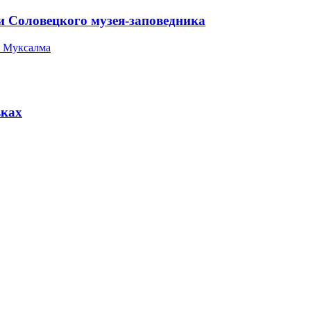
и Соловецкого музея-заповедника
 Муксалма
вках