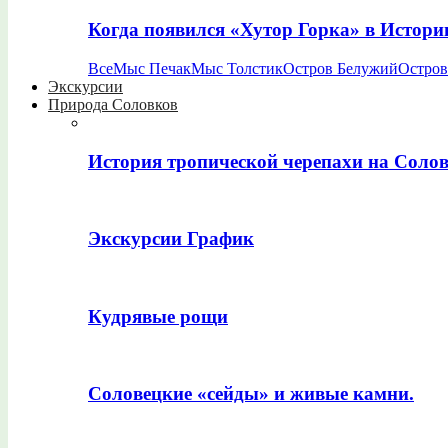
Когда появился «Хутор Горка» в Истори
Все
Мыс Печак
Мыс Толстик
Остров Белужий
Остров
Экскурсии
Природа Соловков
История тропической черепахи на Соло
Экскурсии График
Кудрявые рощи
Соловецкие «сейды» и живые камни.