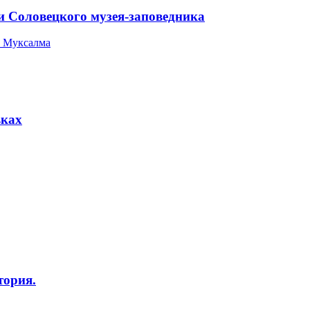
и Соловецкого музея-заповедника
 Муксалма
вках
тория.