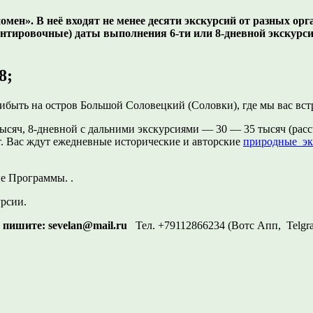
н». В неё входят не менее десяти экскурсий от разных орга
ентировочные) даты выполнения 6-ти или 8-дневной экскур
8;
прибыть на остров Большой Соловецкий (Соловки), где мы вас в
сяч, 8-дневной с дальними экскурсиями — 30 — 35 тысяч (рас
т. Вас ждут ежедневные исторические и авторские
природные эк
е Программы. .
рсии.
о пишите:
sevelan@mail.ru
Тел. +79112866234 (Вотс Апп, Tel