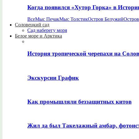
Когда появился «Хутор Горка» в Истори
Все
Мыс Печак
Мыс Толстик
Остров Белужий
Остров
Соловецкий сад
Сад наберегу моря
Белое море и Арктика
История тропической черепахи на Соло
Экскурсии График
Как промышляли беззащитных китов
Жил да был Такелажный амбар, фотоис