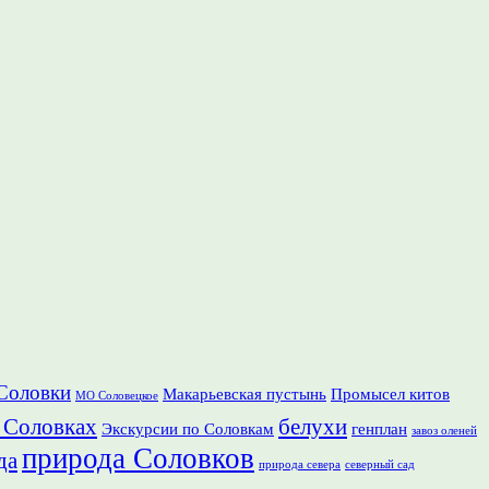
Соловки
Макарьевская пустынь
Промысел китов
МО Соловецкое
 Соловках
белухи
Экскурсии по Соловкам
генплан
завоз оленей
природа Соловков
да
природа севера
северный сад