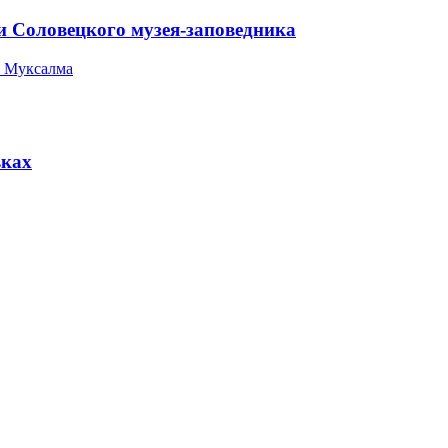
и Соловецкого музея-заповедника
 Муксалма
вках