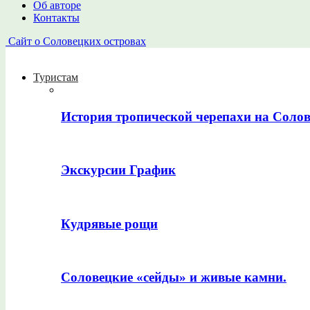
Об авторе
Контакты
Сайт о Соловецких островах
Туристам
История тропической черепахи на Соло
Экскурсии График
Кудрявые рощи
Соловецкие «сейды» и живые камни.