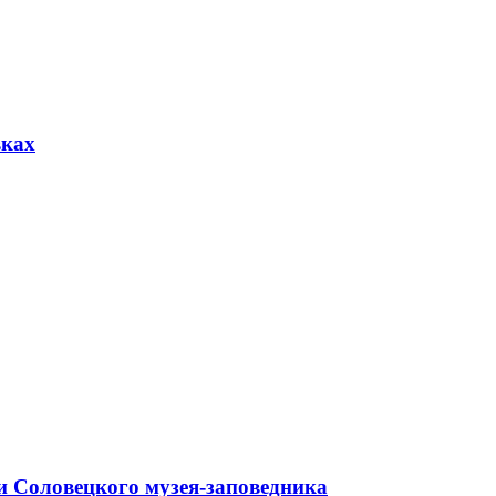
вках
и Соловецкого музея-заповедника