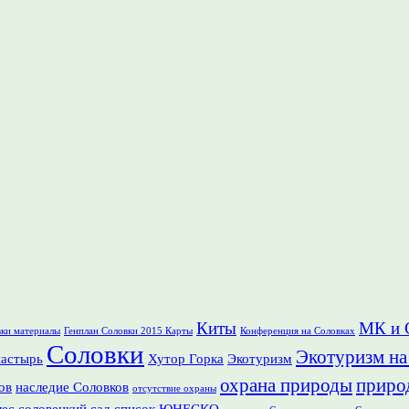
Киты
МК и 
вки материалы
Генплан Соловки 2015 Карты
Конференция на Соловках
Соловки
Экотуризм на
настырь
Хутор Горка
Экотуризм
охрана природы
приро
ов
наследие Соловков
отсутствие охраны
лес
соловецкий сад
список ЮНЕСКО