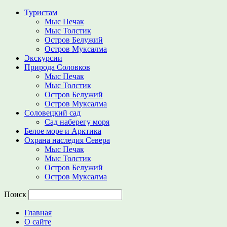
Туристам
Мыс Печак
Мыс Толстик
Остров Белужий
Остров Муксалма
Экскурсии
Природа Соловков
Мыс Печак
Мыс Толстик
Остров Белужий
Остров Муксалма
Соловецкий сад
Сад наберегу моря
Белое море и Арктика
Охрана наследия Севера
Мыс Печак
Мыс Толстик
Остров Белужий
Остров Муксалма
Поиск
Главная
О сайте