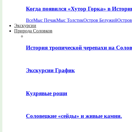
Когда появился «Хутор Горка» в Истори
Все
Мыс Печак
Мыс Толстик
Остров Белужий
Остров
Экскурсии
Природа Соловков
История тропической черепахи на Соло
Экскурсии График
Кудрявые рощи
Соловецкие «сейды» и живые камни.