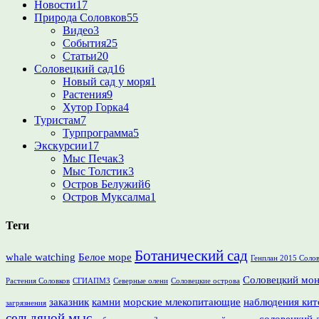
Новости
17
Природа Соловков
55
Видео
3
События
25
Статьи
20
Соловецкий сад
16
Новый сад у моря
1
Растения
9
Хутор Горка
4
Туристам
7
Турпрограмма
5
Экскурсии
17
Мыс Печак
3
Мыс Толстик
3
Остров Белужий
6
Остров Муксалма
1
Теги
Ботанический сад
whale watching
Белое море
Генплан 2015 Соло
Соловецкий мо
Растения Соловков
СГИАПМЗ
Северные олени
Соловецкие острова
заказник
камни
морские млекопитающие
наблюдения кит
загрязнения
сельдяной мыс
соловецкий 