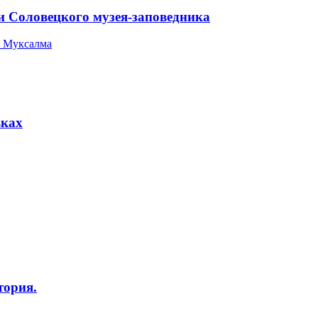
и Соловецкого музея-заповедника
 Муксалма
вках
тория.